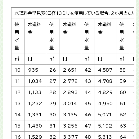
水道料金早見表（口径13ミリを使用している場合、2か月当たり、
使
水道料
使
水道料
使
水道料
使
水
用
金
用
金
用
金
用
金
水
水
水
水
量
量
量
量
㎥
円
㎥
円
㎥
円
㎥
円
10
935
26
2,651
42
4,587
58
6,
11
1,034
27
2,772
43
4,708
59
6
12
1,133
28
2,893
44
4,829
60
6,
13
1,232
29
3,014
45
4,950
61
6,
14
1,331
30
3,135
46
5,071
62
7,
15
1,430
31
3,256
47
5,192
63
7,
16
1,529
32
3,377
48
5,313
64
7