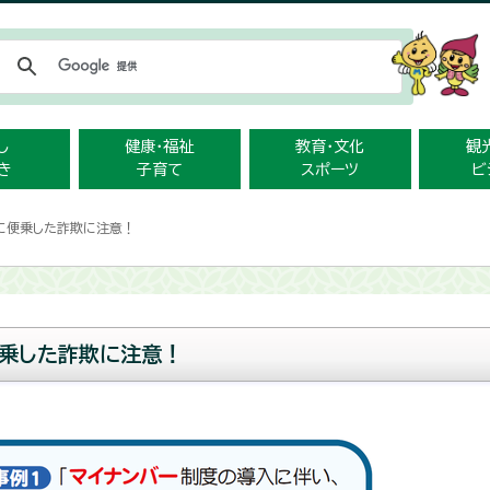
メニューをスキップします
し
健康・福祉
教育・文化
観
き
子育て
スポーツ
ビ
に便乗した詐欺に注意！
便乗した詐欺に注意！