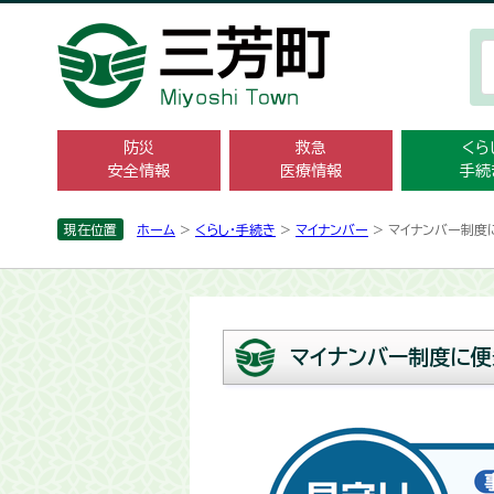
防災
救急
くら
安全情報
医療情報
手続
現在位置
ホーム
>
くらし・手続き
>
マイナンバー
> マイナンバー制度
マイナンバー制度に