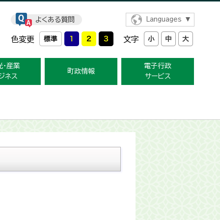
よくある質問
Languages
色変更
文字
光・産業
電子行政
町政情報
ジネス
サービス