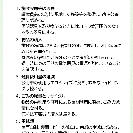
施設設備等の改善
環境負荷の低減に配慮した施設等を整備し、適正な管
理に努める。
照明器具を取り換えるときには、LED式証明等の省エ
ネ型の器具にする。
物品の購入
施設の冷房は28度、暖房は20度に設定し、利用状況に
応じた管理を行う。
昼休みの消灯や時間外の不必要箇所の消灯を行う。
退庁時に身の回りの電気器具の電源が切れていること
を確認する。
燃料使用量の削減
公用車の使用はエコドライブに努め、むだなアイドリン
グは控える。
ごみの減量とリサイクル
物品の再利用や修理による長期利用に努め、ごみの減
量化を図る。
使い捨て容器の購入は控える。
用紙類
両面印刷、裏面コピーを徹底し、用紙の削減に努める。