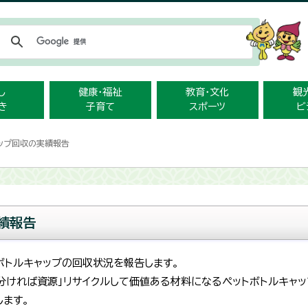
メニューをスキップします
し
健康・福祉
教育・文化
観
き
子育て
スポーツ
ビ
ャップ回収の実績報告
績報告
ボトルキャップの回収状況を報告します。
「分ければ資源」リサイクルして価値ある材料になるペットボトルキャ
ます。