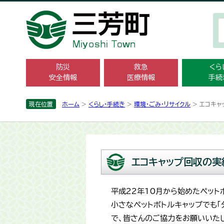
防災
救急
くら
安全情報
医療情報
手続
現在位置
ホーム
>
くらし・手続き
>
環境・ごみ・リサイクル
> エコキ
エコキャップ回収の実
平成22年10月から始めたペット
小さなペットボトルキャップでも
で、皆さんのご協力をお願いいたし