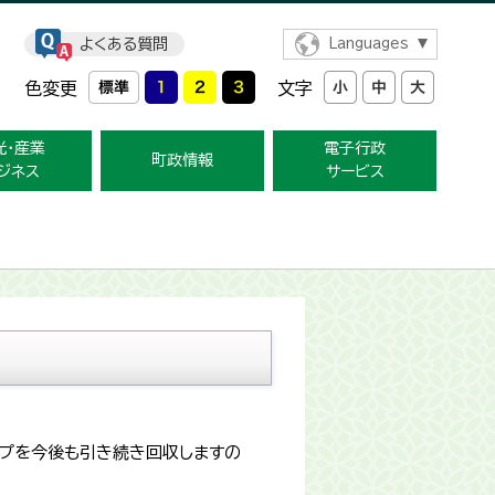
よくある質問
Languages
色変更
文字
光・産業
電子行政
町政情報
ジネス
サービス
ップを今後も引き続き回収しますの