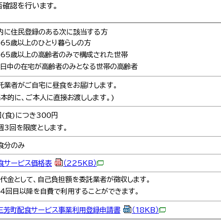
否確認を行います。
内に住民登録のある次に該当する方
65歳以上のひとり暮らしの方
65歳以上の高齢者のみで構成された世帯
日中の在宅が高齢者のみとなる世帯の高齢者
託業者がご自宅に昼食をお届けします。
基本的に、ご本人に直接お渡しします。)
回(食)につき300円
週3回を限度とします。
食分のみ
食サービス価格表
（225KB）
代金として、自己負担額を委託業者が徴収します。
4回目以降を自費で利用することができます。
.三芳町配食サービス事業利用登録申請書
（18KB）