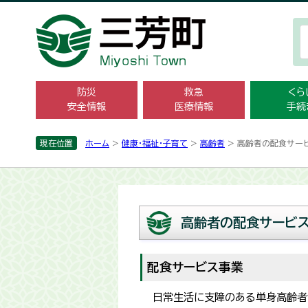
防災
救急
くら
安全情報
医療情報
手続
現在位置
ホーム
>
健康・福祉・子育て
>
高齢者
> 高齢者の配食サー
高齢者の配食サービ
配食サービス事業
日常生活に支障のある単身高齢者