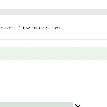
6～178） ／ FAX：049-274-1051