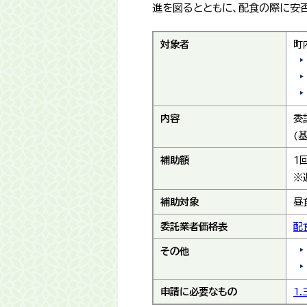
進を図るとともに、配食の際に安
対象者
町
内容
委
(
補助額
1
※
補助対象
昼
委託業者価格表
配
その他
申請に必要なもの
1