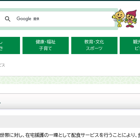
メニューをスキップします
し
健康・福祉
教育・文化
観
き
子育て
スポーツ
ビ
ビス
ス
世帯に対し、在宅援護の一環として配食サービスを行うことにより、