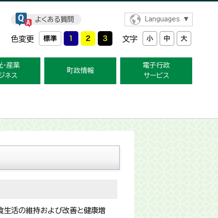
よくある質問
Languages
色変更
文字
光・産業
電子行政
町政情報
ジネス
サービス
食生活の維持および改善と健康増