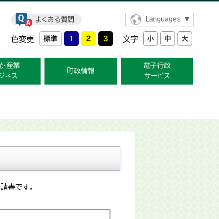
よくある質問
Languages
色変更
文字
光・産業
電子行政
町政情報
ジネス
サービス
請書です。