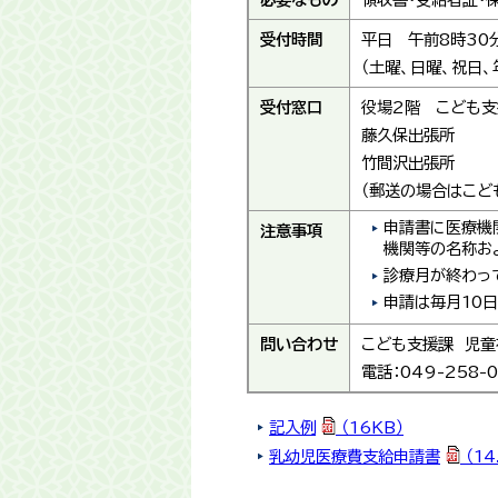
受付時間
平日 午前8時30
（土曜、日曜、祝日
受付窓口
役場2階 こども支
藤久保出張所
竹間沢出張所
（郵送の場合はこど
申請書に医療機関
注意事項
機関等の名称お
診療月が終わっ
申請は毎月10日
問い合わせ
こども支援課 児童
電話：049-258-
記入例
（16KB）
乳幼児医療費支給申請書
（14