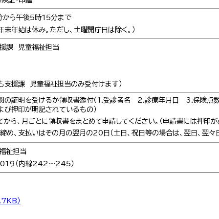
分から午後5時15分まで
、年末年始は休み。ただし、土曜開庁日は除く。）
援課 児童福祉担当
も支援課 児童福祉担当のみ受付けます）
の証明を受けるか領収書添付（1.受診者名 2.診療年月日 3.保険点数
よび押印が明記されているもの）
てから、月ごとに領収書をまとめて申請してください。（申請書には押印が
締め、支払いはその月の翌月の20日（土日、祝日等の場合は、翌日、翌々
福祉担当
0019（内線242～245）
.7KB）