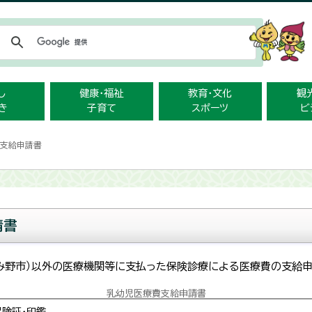
メニューをスキップします
し
健康・福祉
教育・文化
観
き
子育て
スポーツ
ビ
費支給申請書
請書
じみ野市）以外の医療機関等に支払った保険診療による医療費の支給申
乳幼児医療費支給申請書
保険証・印鑑