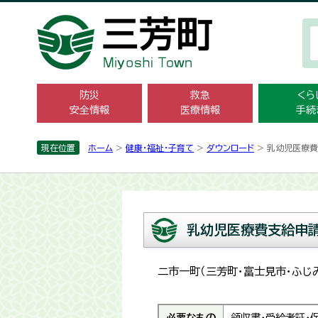
防災
救急
くら
安全情報
医療情報
手続
現在位置
ホーム
>
健康・福祉・子育て
>
ダウンロード
> 乳幼児医療
乳幼児医療費支給申
二市一町（三芳町・富士見市・ふ
必要なもの
領収書・受給者証・