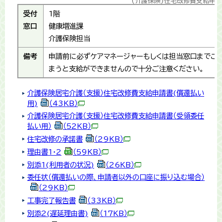
(介護保険)住宅改修費支給申
受付
1階
窓口
健康増進課
介護保険担当
備考
申請前に必ずケアマネージャーもしくは担当窓口までご
まうと支給ができませんので十分ご注意ください。
介護保険居宅介護（支援）住宅改修費支給申請書(償還払い
用)
（43KB）
介護保険居宅介護（支援）住宅改修費支給申請書（受領委任
払い用）
（52KB）
住宅改修の承諾書
（29KB）
理由書1・2
（59KB）
別添1(利用者の状況)
（26KB）
委任状（償還払いの際、申請者以外の口座に振り込む場合）
（29KB）
工事完了報告書
（33KB）
別添2(遅延理由書)
（17KB）