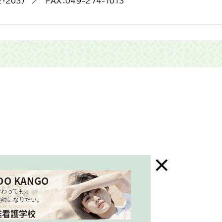
2・203） ／ FAX：049-274-1013
末年始はお休み）
三芳町ホームページ