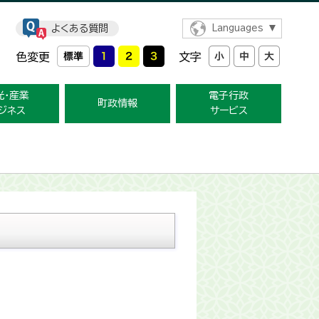
よくある質問
Languages
色変更
文字
光・産業
電子行政
町政情報
ジネス
サービス