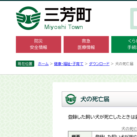
防災
救急
くら
安全情報
医療情報
手続
現在位置
ホーム
>
健康・福祉・子育て
>
ダウンロード
> 犬の死亡届
犬の死亡届
登録した飼い犬が死亡したときは
犬の死
概要
登録した飼い犬が死亡