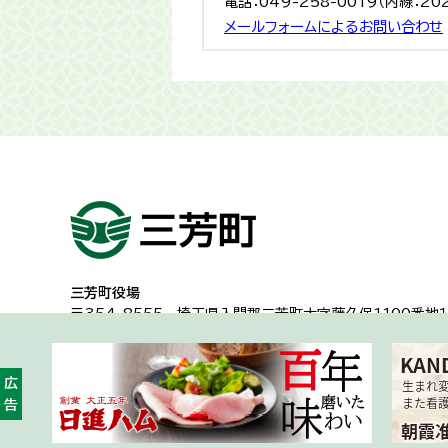
電話：049-258-0019（内線：20
メールフォームによるお問い合わせ
三芳町役場
〒354-8555
埼玉県入間郡三芳町大字藤久保1100番地１
代表電話：049-258-0019
一般的な業務時間8時30分から17時15分
（土日祝日及び年
広告
開庁時間・アクセス
各課への問い合わせ