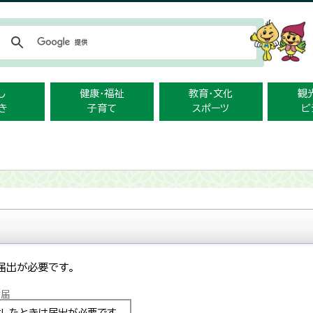
メニューをスキップします
し
健康・福祉
教育・文化
観
き
子育て
スポーツ
ビ
届出が必要です。
亡届
したときは届出が必要です。