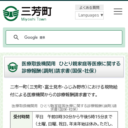
メニューをスキップします
よくある質問
Languages
医療取扱機関用 ひとり親家庭等医療に関する
診療報酬（調剤）請求書（国保･社保）
二市一町（三芳町・富士見市・ふじみ野市）における現物給
付による医療機関からの診療報酬請求書です。
医療取扱機関用 ひとり親家庭等医療に関する診療報酬（調剤）請
求書（国保･社保）
受付時間
平日 午前8時30分から午後5時15分まで
（土曜、日曜、祝日、年末年始は休み。ただし、