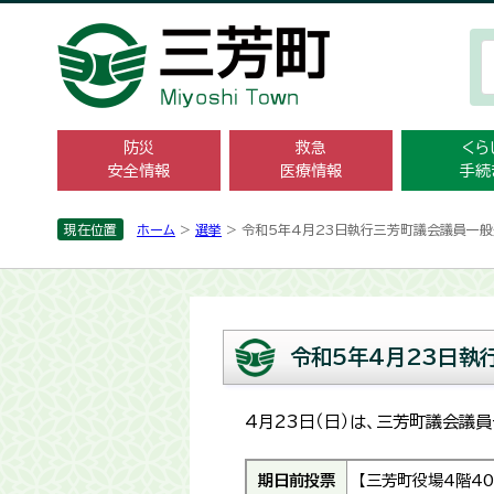
防災
救急
くら
安全情報
医療情報
手続
現在位置
ホーム
>
選挙
> 令和5年4月23日執行三芳町議会議員一
令和5年4月23日執
4月23日（日）は、三芳町議会議
期日前投票
【三芳町役場4階40