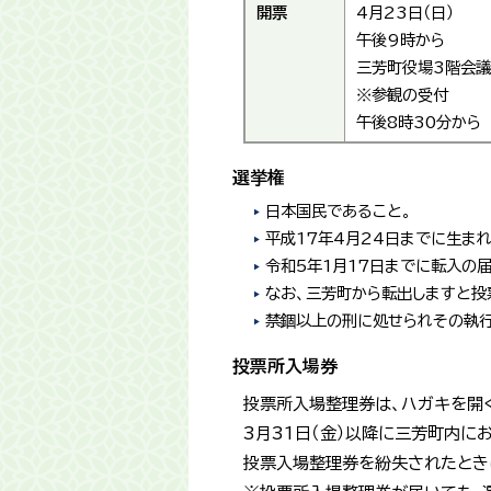
開票
4月23日（日）
午後9時から
三芳町役場3階会
※参観の受付
午後8時30分から
選挙権
日本国民であること。
平成17年4月24日までに生ま
令和5年1月17日までに転入の
なお、三芳町から転出しますと投
禁錮以上の刑に処せられその執行
投票所入場券
投票所入場整理券は、ハガキを開
3月31日（金）以降に三芳町内に
投票入場整理券を紛失されたとき