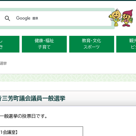
メニューをスキップします
し
健康・福祉
教育・文化
観
き
子育て
スポーツ
ビ
般選挙
行三芳町議会議員一般選挙
員一般選挙の投票日です。
1会議室】