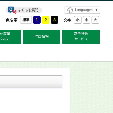
よくある質問
Languages
色変更
文字
光・産業
電子行政
町政情報
ジネス
サービス