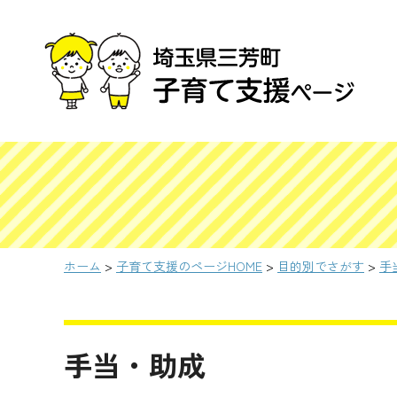
ホーム
>
子育て支援のページHOME
>
目的別でさがす
>
手
手当・助成