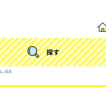
探す
当・助成