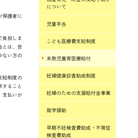
について
が保護者に
児童手当
で負担しま
こども医療費支給制度
金とは、世
少ない方の
未熟児養育医療給付
妊婦健康診査助成制度
支給制度の
求すること
妊婦のための支援給付金事業
、支払いが
就学援助
早期不妊検査費助成・不育症
検査費助成