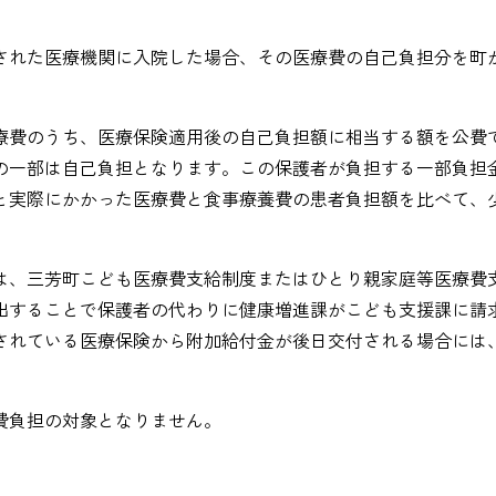
された医療機関に入院した場合、その医療費の自己負担分を町
療費のうち、医療保険適用後の自己負担額に相当する額を公費
の一部は自己負担となります。この保護者が負担する一部負担
と実際にかかった医療費と食事療養費の患者負担額を比べて、
は、三芳町こども医療費支給制度またはひとり親家庭等医療費
出することで保護者の代わりに健康増進課がこども支援課に請
されている医療保険から附加給付金が後日交付される場合には
費負担の対象となりません。