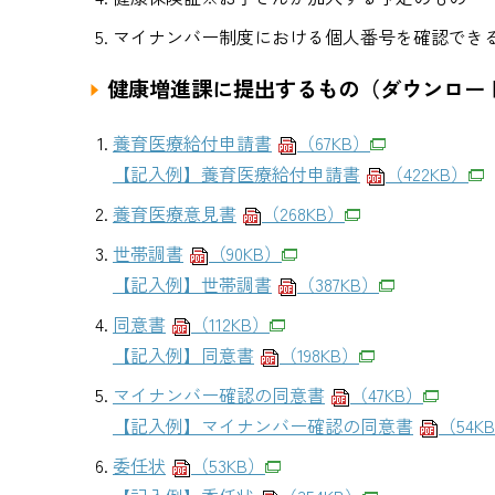
マイナンバー制度における個人番号を確認でき
健康増進課に提出するもの（ダウンロー
養育医療給付申請書
（67KB）
【記入例】養育医療給付申請書
（422KB）
養育医療意見書
（268KB）
世帯調書
（90KB）
【記入例】世帯調書
（387KB）
同意書
（112KB）
【記入例】同意書
（198KB）
マイナンバー確認の同意書
（47KB）
【記入例】マイナンバー確認の同意書
（54K
委任状
（53KB）