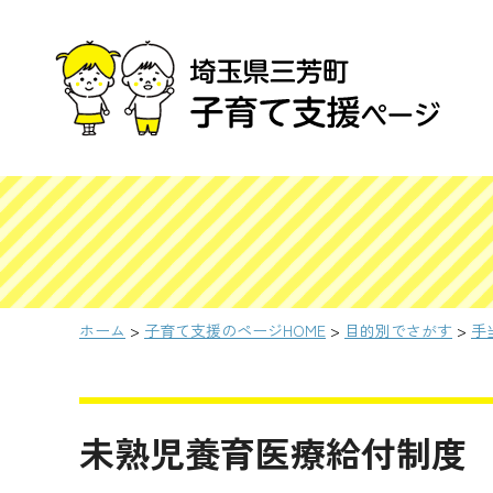
ホーム
>
子育て支援のページHOME
>
目的別でさがす
>
手
未熟児養育医療給付制度