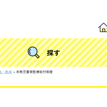
探す
当・助成
> 未熟児養育医療給付制度