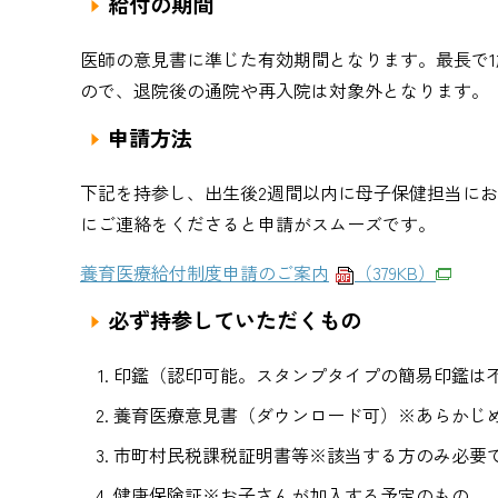
給付の期間
医師の意見書に準じた有効期間となります。最長で
ので、退院後の通院や再入院は対象外となります。
申請方法
下記を持参し、出生後2週間以内に母子保健担当にお
にご連絡をくださると申請がスムーズです。
養育医療給付制度申請のご案内
（379KB）
必ず持参していただくもの
印鑑（認印可能。スタンプタイプの簡易印鑑は
養育医療意見書（ダウンロード可）※あらかじ
市町村民税課税証明書等※該当する方のみ必要
健康保険証※お子さんが加入する予定のもの