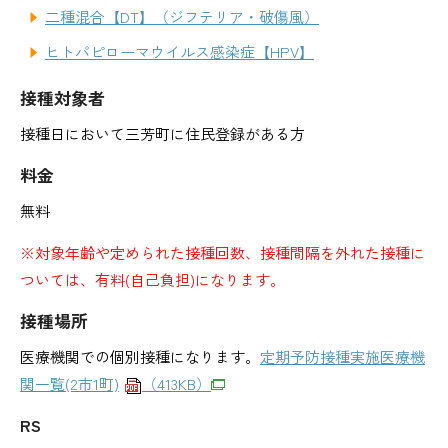
二種混合【DT】（ジフテリア・破傷風）
ヒトパピローマウイルス感染症【HPV】
接種対象者
接種日において三芳町に住民登録がある方
料金
無料
※対象年齢や定められた接種回数、接種間隔を外れた接種に
ついては、有料(自己負担)になります。
接種場所
医療機関での個別接種になります。
定期予防接種実施医療機
関一覧(2市1町)
（413KB）
RS