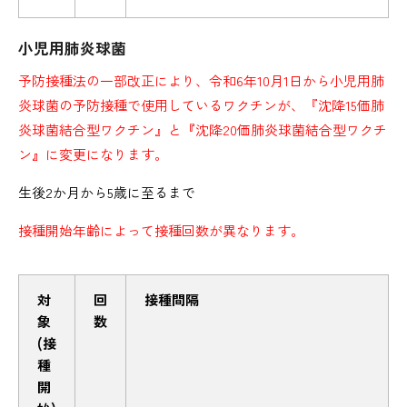
小児用肺炎球菌
予防接種法の一部改正により、令和6年10月1日から小児用肺
炎球菌の予防接種で使用しているワクチンが、『沈降15価肺
炎球菌結合型ワクチン』と
『
沈降20価肺炎球菌結合型ワクチ
ン
』
に変更になります。
生後2か月から5歳に至るまで
接種開始年齢によって接種回数が異なります。
対
回
接種間隔
象
数
(接
種
開