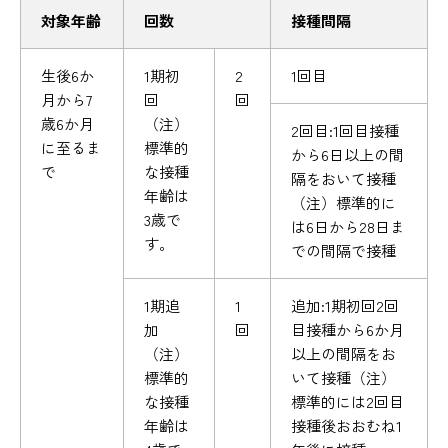
対象年齢
回数
接種間隔
生後6か
1期初
2
1回目
月から7
回
回
歳6か月
（注）
2回目:1回目接種
に至るま
標準的
から6日以上の間
で
な接種
隔をおいて接種
年齢は
（注）標準的に
3歳で
は6日から28日ま
す。
での間隔で接種
1期追
1
追加:1期初回2回
加
回
目接種から6か月
（注）
以上の間隔をお
標準的
いて接種（注）
な接種
標準的には2回目
年齢は
接種後おおむね1