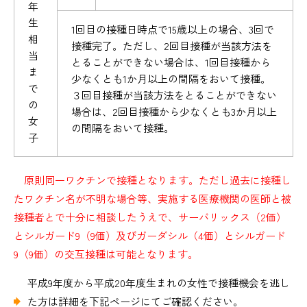
年
生
1回目の接種日時点で15歳以上の場合、3回で
相
接種完了。ただし、2回目接種が当該方法を
当
とることができない場合は、1回目接種から
ま
少なくとも1か月以上の間隔をおいて接種。
で
３回目接種が当該方法をとることができない
の
場合は、2回目接種から少なくとも3か月以上
女
の間隔をおいて接種。
子
原則同一ワクチンで接種となります。ただし過去に接種し
たワクチン名が不明な場合等、実施する医療機関の医師と被
接種者とで十分に相談したうえで、サーバリックス（2価）
とシルガード9（9価）及びガーダシル（4価）とシルガード
9（9価）の交互接種は可能となります。
平成9年度から平成20年度生まれの女性で接種機会を逃し
た方は詳細を下記ページにてご確認ください。