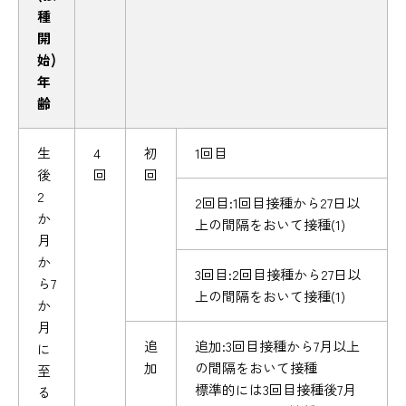
種
開
始)
年
齢
生
4
初
1回目
後
回
回
2
2回目:1回目接種から27日以
か
上の間隔をおいて接種(1)
月
か
3回目:2回目接種から27日以
ら7
上の間隔をおいて接種(1)
か
月
追
追加:3回目接種から7月以上
に
加
の間隔をおいて接種
至
標準的には3回目接種後7月
る