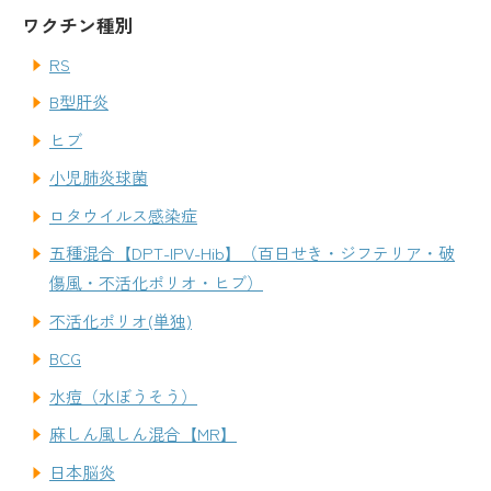
ワクチン種別
RS
B型肝炎
ヒブ
小児肺炎球菌
ロタウイルス感染症
五種混合【DPT-IPV-Hib】（百日せき・ジフテリア・破
傷風・不活化ポリオ・ヒブ）
不活化ポリオ(単独)
BCG
水痘（水ぼうそう）
麻しん風しん混合【MR】
日本脳炎