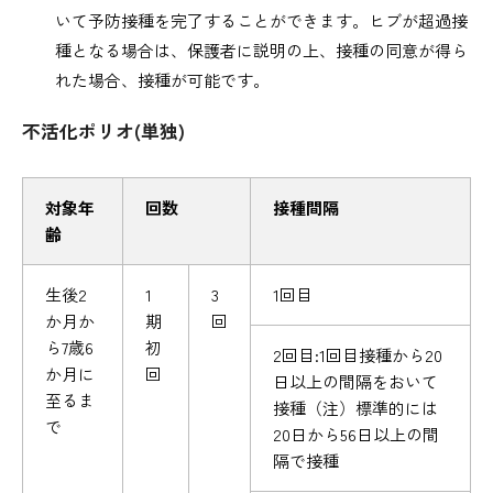
いて予防接種を完了することができます。ヒブが超過接
種となる場合は、保護者に説明の上、接種の同意が得ら
れた場合、接種が可能です。
不活化ポリオ(単独)
対象年
回数
接種間隔
齢
生後2
1
3
1回目
か月か
期
回
ら7歳6
初
2回目:1回目接種から20
か月に
回
日以上の間隔をおいて
至るま
接種（注）標準的には
で
20日から56日以上の間
隔で接種