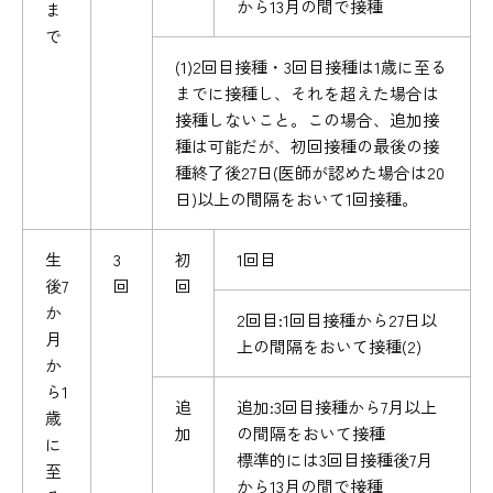
から13月の間で接種
ま
で
(1)2回目接種・3回目接種は1歳に至る
までに接種し、それを超えた場合は
接種しないこと。この場合、追加接
種は可能だが、初回接種の最後の接
種終了後27日(医師が認めた場合は20
日)以上の間隔をおいて1回接種。
生
3
初
1回目
後7
回
回
か
2回目:1回目接種から27日以
月
上の間隔をおいて接種(2)
か
ら1
追
追加:3回目接種から7月以上
歳
加
の間隔をおいて接種
に
標準的には3回目接種後7月
至
から13月の間で接種