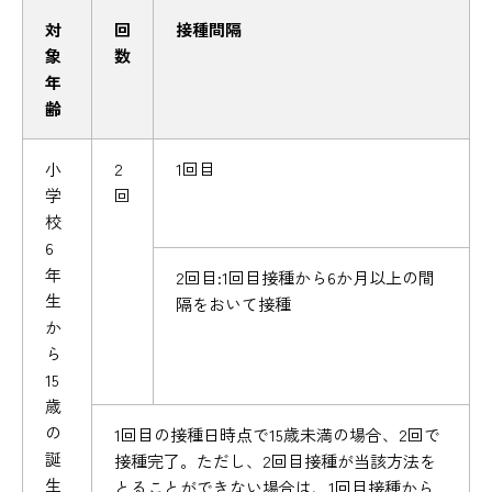
対
回
接種間隔
象
数
年
齢
小
2
1回目
学
回
校
6
年
2回目:1回目接種から6か月以上の間
生
隔をおいて接種
か
ら
15
歳
の
1回目の接種日時点で15歳未満の場合、2回で
誕
接種完了。ただし、2回目接種が当該方法を
生
とることができない場合は、1回目接種から