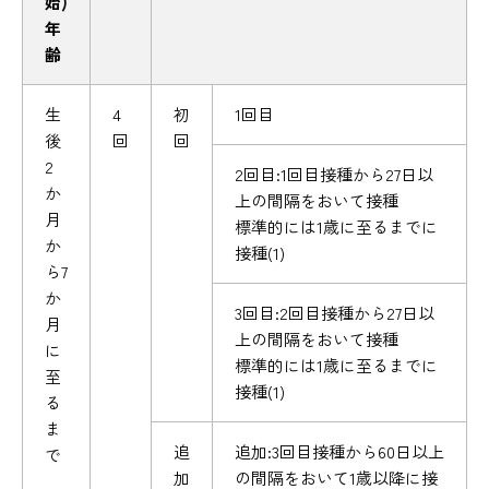
始)
年
齢
生
4
初
1回目
後
回
回
2
2回目:1回目接種から27日以
か
上の間隔をおいて接種
月
標準的には1歳に至るまでに
か
接種(1)
ら7
か
3回目:2回目接種から27日以
月
上の間隔をおいて接種
に
標準的には1歳に至るまでに
至
接種(1)
る
ま
追
追加:3回目接種から60日以上
で
加
の間隔をおいて1歳以降に接