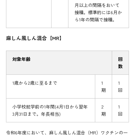
月以上の間隔をおいて
接種。標準的には6月か
ら1年の間隔で接種。
麻しん風しん混合【MR】
対象年齢
回
数
1歳から2歳に至るまで
1
1
期
回
小学校就学前の1年間(4月1日から翌年
2
1
3月31日まで。年長相当)
期
回
令和6年度において、麻しん風しん混合（MR）ワクチンの一