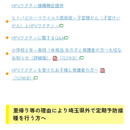
HPVワクチン接種機会提供
ヒトパピローマウイルス感染症～子宮頸がん（子宮けい
がん）とHPVワクチン～
HPVワクチンに関するQ&A
小学校６年～高校１年相当 女の子と保護者の方へ大切な
お知らせ（詳細版）
（7221KB）
HPVワクチンを受けたお子様と保護者の方へ
（1274KB）
里帰り等の理由により埼玉県外で定期予防接
種を行う方へ