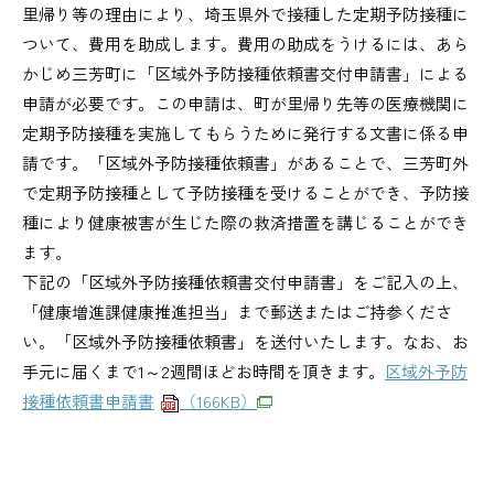
里帰り等の理由により、埼玉県外で接種した定期予防接種に
ついて、費用を助成します。費用の助成をうけるには、あら
かじめ三芳町に「区域外予防接種依頼書交付申請書」による
申請が必要です。この申請は、町が里帰り先等の医療機関に
定期予防接種を実施してもらうために発行する文書に係る申
請です。「区域外予防接種依頼書」があることで、三芳町外
で定期予防接種として予防接種を受けることができ、予防接
種により健康被害が生じた際の救済措置を講じることができ
ます。
下記の「区域外予防接種依頼書交付申請書」をご記入の上、
「健康増進課健康推進担当」まで郵送またはご持参くださ
い。「区域外予防接種依頼書」を送付いたします。なお、お
手元に届くまで1～2週間ほどお時間を頂きます。
区域外予防
接種依頼書申請書
（166KB）