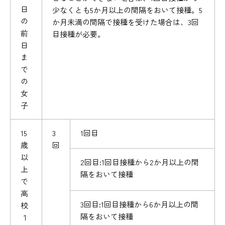
日
少なくとも5か月以上の間隔をおいて接種。5
の
か月未満の間隔で接種を受けた場合は、3回
前
目接種が必要。
日
ま
で
の
女
子
15
3
1回目
歳
回
以
2回目:1回目接種から2か月以上の間
上
隔をおいて接種
で
高
3回目:1回目接種から6か月以上の間
校
隔をおいて接種
１