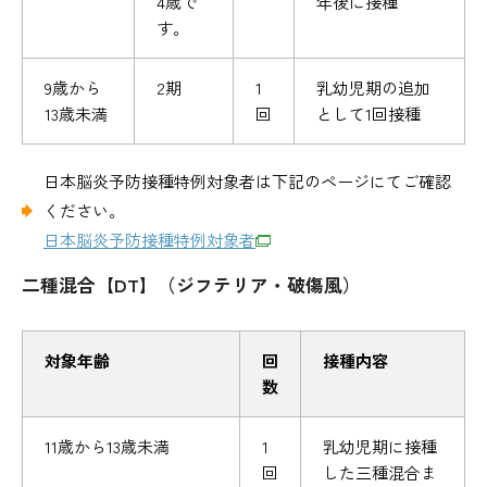
4歳で
年後に接種
す。
9歳から
2期
1
乳幼児期の追加
13歳未満
回
として1回接種
日本脳炎予防接種特例対象者は下記のページにてご確認
ください。
日本脳炎予防接種特例対象者
二種混合【DT】（ジフテリア・破傷風）
対象年齢
回
接種内容
数
11歳から13歳未満
1
乳幼児期に接種
回
した三種混合ま