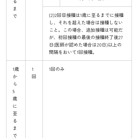
る
ま
(2)2回目接種は1歳に至るまでに接種
で
し、それを超えた場合は接種しない
こと。この場合、追加接種は可能だ
が、初回接種の最後の接種終了後27
日(医師が認めた場合は20日)以上の
間隔をおいて1回接種。
1歳
1
1回のみ
か
回
ら
5
歳
に
至
る
ま
で