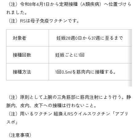
（注）令和8年4月1日から定期接種（A類疾病）へ位置づけら
れました。
（注）RSは母子免疫ワクチンです。
対象者
妊娠28週0日から37週に至るまで
接種回数
妊娠ごとに1回
接種方法
1回0.5mlを筋肉内に接種する。
（注）原則として上腕の三角筋部に筋肉注射により行う。静
脈内、皮内、皮下への接種は行わないこと。
（注）用いるワクチン 組換えRSウイルスワクチン「アブリ
スボ」
（注意事項）