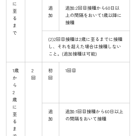
に
追
追加:2回目接種から60日以
至
加
上の間隔をおいて1歳以降に
る
接種
ま
で
(2)2回目接種は2歳に至るまでに接種
し、それを超えた場合は接種しない
こと。(追加接種は可能)
1歳
2
初
1回目
か
回
回
ら
2
歳
に
追
追加:1回目接種から60日以上
至
加
の間隔をおいて接種
る
ま
で