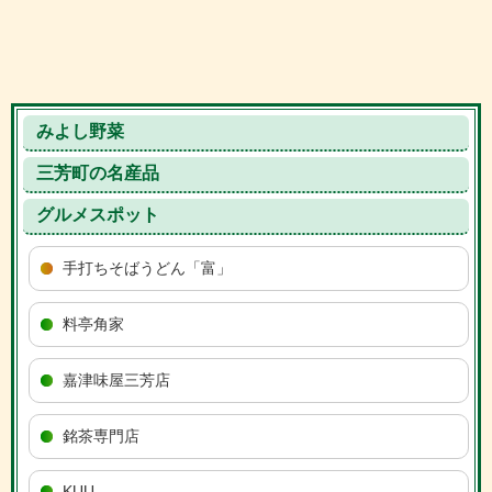
みよし野菜
三芳町の名産品
グルメスポット
手打ちそばうどん「富」
料亭角家
嘉津味屋三芳店
銘茶専門店
KUU