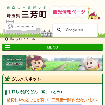
Languages
町のプロフィール
MENU
手打ちそばうどん「富」（とめ）
歯切れやのどごしが良い、三芳産十割そばがおいしい