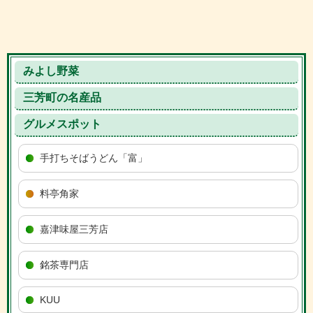
みよし野菜
三芳町の名産品
グルメスポット
手打ちそばうどん「富」
料亭角家
嘉津味屋三芳店
銘茶専門店
KUU