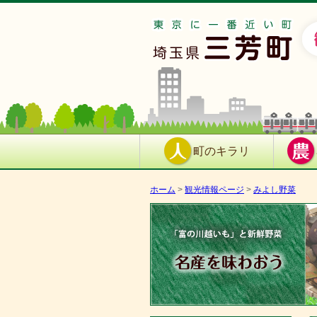
町のキラリ
ホーム
>
観光情報ページ
>
みよし野菜