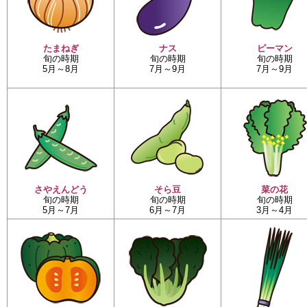
たまねぎ
ナス
ピーマン
旬の時期
旬の時期
旬の時期
5月～8月
7月～9月
7月～9月
さやえんどう
そら豆
菜の花
旬の時期
旬の時期
旬の時期
5月～7月
6月～7月
3月～4月