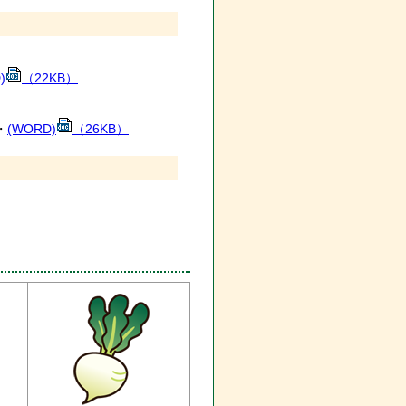
)
（22KB）
・
(WORD)
（26KB）