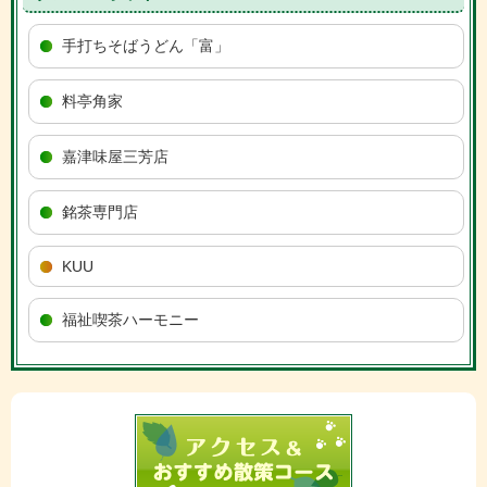
手打ちそばうどん「富」
料亭角家
嘉津味屋三芳店
銘茶専門店
KUU
福祉喫茶ハーモニー