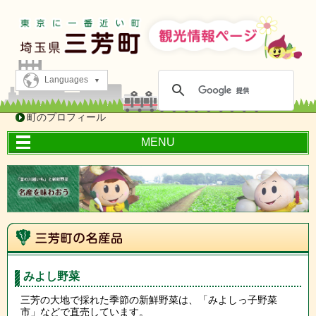
Languages
町のプロフィール
MENU
みよし野菜
三芳の大地で採れた季節の新鮮野菜
は、「みよしっ子野菜
市」などで直売しています。