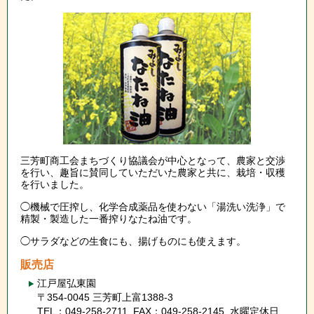
三芳町商工会まちづくり協議会が中心となって、農家と交渉
を行い、趣旨に賛同していただいた農家と共に、栽培・収穫
を行いました。
◯機械で圧搾し、化学合成薬品を使わない「湯洗い洗浄」で
精製・製造した一番搾りなたね油です。
◯サラダなどの生食にも、揚げものにも使えます。
販売店
江戸屋弘東園
〒354-0045 三芳町上富1388-3
TEL：049-258-2711 FAX：049-258-2145 水曜定休日