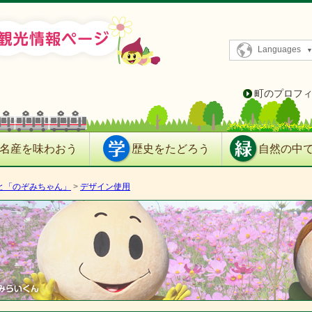
Languages
町のプロフ
名産を味わおう
歴史をたどろう
自然の中
と「のぞみちゃん」
>
デザイ­ン使用