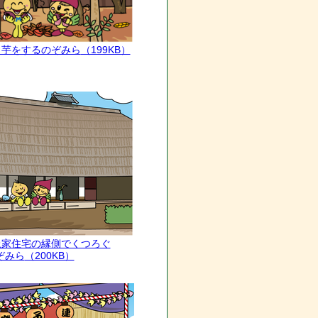
焼き芋をするのぞみら
（199KB）
池上家住宅の縁側でくつろぐ
ぞみら
（200KB）