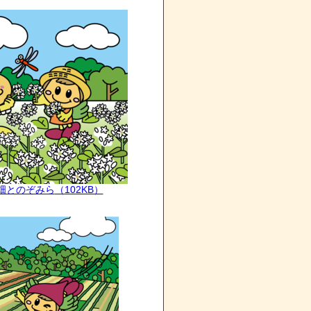
ば畑とのぞみら
（102KB）