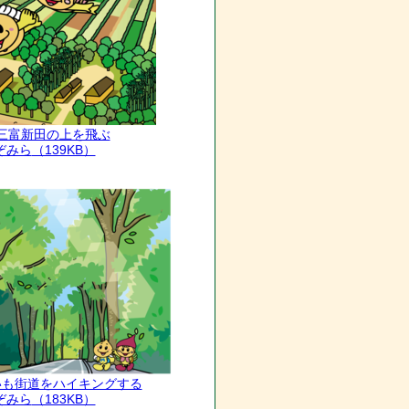
_三富新田の上を飛ぶ
ぞみら
（139KB）
のいも街道をハイキングする
ぞみら
（183KB）