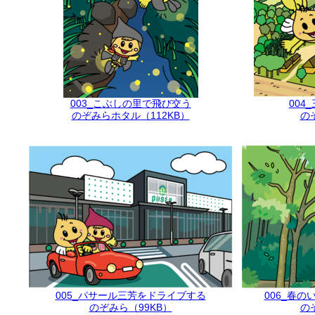
003_こぶしの里で飛び交う
004
のぞみらホタル
（112KB）
の
005_パサール三芳をドライブする
006_春
のぞみら
（99KB）
の