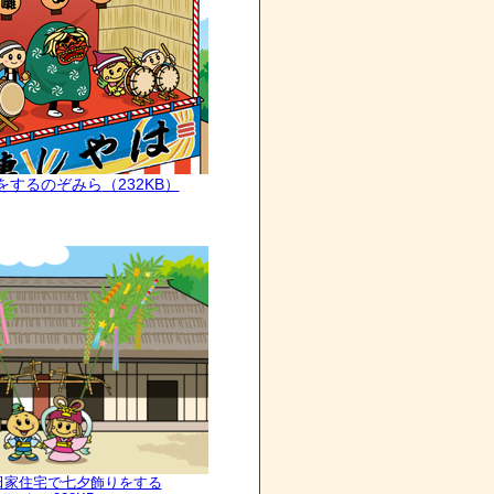
子をするのぞみら
（232KB）
島田家住宅で七夕飾りをする