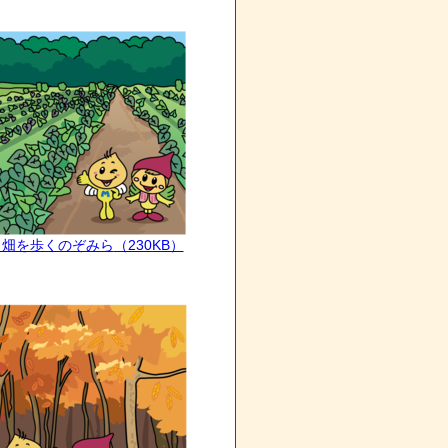
いも畑を歩くのぞみら
（230KB）