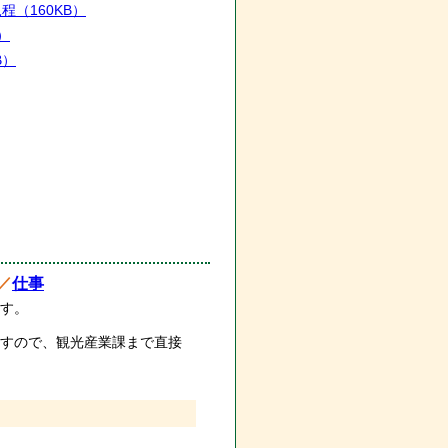
規程
（160KB）
）
B）
／
仕事
す。
すので、観光産業課まで直接