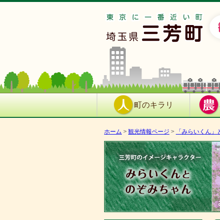
町のキラリ
ホーム
>
観光情報ページ
>
「みらいくん」