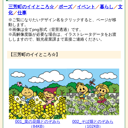
三芳町のイイところ☆
／
ポーズ
／
イベント
／
暮らし
／
文
化
／
仕事
※ご覧になりたいデザイン名をクリックすると、ページが移
動します。
※画像は全てpng形式（背景透過）です。
※高解像度版が必要な場合は、イラストレータデータをお渡
ししますので、観光産業課まで直接ご連絡ください。
【三芳町のイイところ☆】
001_菜の花畑とのぞみら
002_そば畑とのぞみら
（84KB）
（102KB）