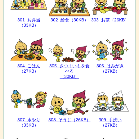
301_お弁当
302_給食
（30KB）
303_お茶
（26KB）
（33KB）
304_ごはん
305_さつまいもを食
306_はみがき
（27KB）
べる
（27KB）
（30KB）
307_水やり
308_そうじ
（26KB）
309_手洗い
（33KB）
（27KB）