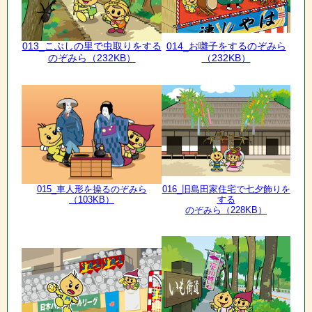
013_こぶしの里で虫取りをする
014_お囃子をするのぞみら
のぞみら
（232KB）
（232KB）
015_車人形を操るのぞみら
016_旧島田家住宅で七夕飾りを
（103KB）
する
のぞみら
（228KB）