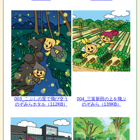
003_こぶしの里で飛び交う
004_三富新田の上を飛ぶ
のぞみらホタル
（112KB）
のぞみら
（139KB）