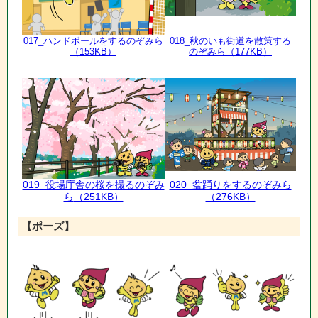
017_ハンドボールをするのぞみら
018_
秋のいも街道を散策する
（153KB）
のぞみら
（177KB）
019_役場庁舎の桜を撮るのぞみ
020_盆踊りをするのぞみら
ら
（251KB）
（276KB）
【ポーズ】