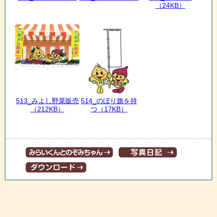
（24KB）
513_みよし野菜販売
514_のぼり旗を持
（212KB）
つ
（17KB）