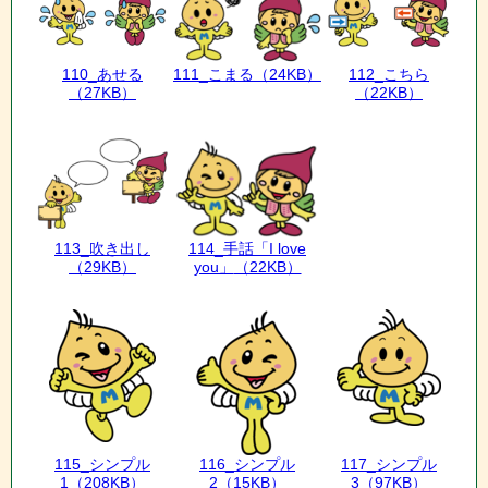
110_あせる
111_こまる
（24KB）
112_こちら
（27KB）
（22KB）
113_吹き出し
114_手話「I love
（29KB）
you」
（22KB）
115_シンプル
116_シンプル
117_シンプル
1
（208KB）
2
（15KB）
3
（97KB）