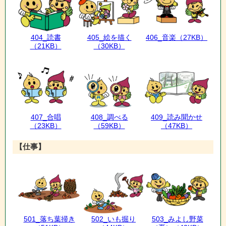
404_読書
405_絵を描く
406_音楽
（27KB）
（21KB）
（30KB）
407_合唱
408_調べる
409_読み聞かせ
（23KB）
（59KB）
（47KB）
【仕事】
501_落ち葉掃き
502_いも掘り
503_みよし野菜