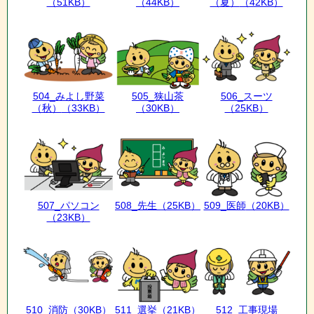
（51KB）
（44KB）
（夏）
（42KB）
504_みよし野菜
505_狭山茶
506_スーツ
（秋）
（33KB）
（30KB）
（25KB）
507_パソコン
508_先生
（25KB）
509_医師
（20KB）
（23KB）
510_消防
（30KB）
511_選挙
（21KB）
512_工事現場