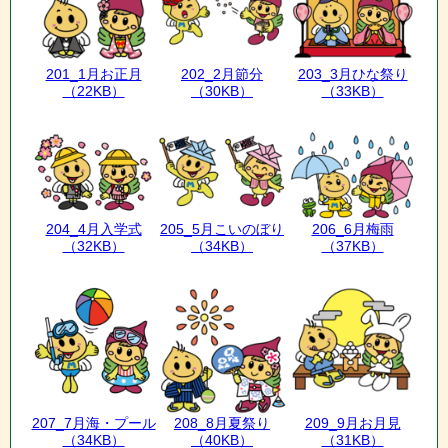
201_1月お正月
202_2月節分
203_3月ひな祭り
（22KB）
（30KB）
（33KB）
204_4月入学式
205_5月こいのぼり
206_6月梅雨
（32KB）
（34KB）
（37KB）
207_7月海・プール
208_8月夏祭り
209_9月お月見
（34KB）
（40KB）
（31KB）