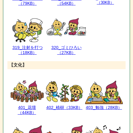
（30KB）
（79KB）
（54KB）
319_注射を打つ
320_ゴミひろい
（18KB）
（27KB）
【文化】
401_花壇
402_植樹
（33KB）
403_勉強
（28KB）
（44KB）