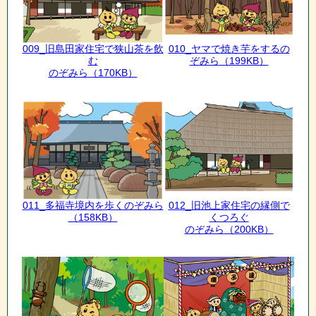
009_旧島田家住宅で狭山茶を飲
010_ヤマで焼き芋をするの
む
ぞみら
（199KB）
のぞみら
（170KB）
011_多福寺境内を歩くのぞみら
012_旧池上家住宅の縁側で
（158KB）
くつろぐ
のぞみら
（200KB）