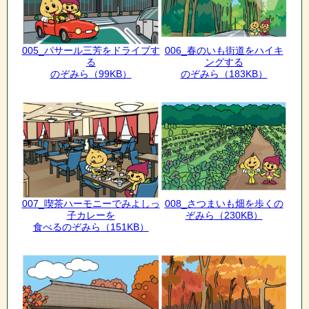
005_パサール三芳をドライブす
006_春のいも街道をハイキ
る
ングする
のぞみら
（99KB）
のぞみら
（183KB）
007_喫茶ハーモニーでみよしっ
008_さつまいも畑を歩くの
子カレーを
ぞみら
（230KB）
食べるのぞみら
（151KB）