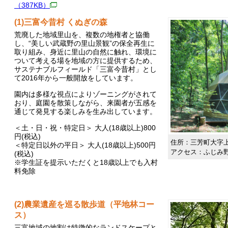
（387KB）
(1)三富今昔村 くぬぎの森
荒廃した地域里山を、複数の地権者と協働
し、“美しい武蔵野の里山景観”の保全再生に
取り組み、身近に里山の自然に触れ、環境に
ついて考える場を地域の方に提供するため、
サステナブルフィールド「三富今昔村」とし
て2016年から一般開放をしています。
園内は多様な視点によりゾーニングがされて
おり、庭園を散策しながら、来園者が五感を
通じて発見する楽しみを生み出しています。
＜土・日・祝・特定日＞ 大人(18歳以上)800
円(税込)
住所：三芳町大字上富
＜特定日以外の平日＞ 大人(18歳以上)500円
アクセス：ふじみ
(税込)
※学生証を提示いただくと18歳以上でも入村
料免除
(2)農業遺産を巡る散歩道（平地林コー
ス）
三富地域の地割は特徴的なランドスケープと