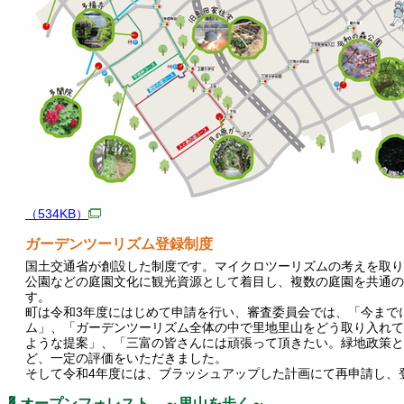
（534KB）
ガーデンツーリズム登録制度
国土交通省が創設した制度です。マイクロツーリズムの考えを取り
公園などの庭園文化に観光資源として着目し、複数の庭園を共通の
す。
町は令和3年度にはじめて申請を行い、審査委員会では、「今まで
ム」、「ガーデンツーリズム全体の中で里地里山をどう取り入れて
ような提案」、「三富の皆さんには頑張って頂きたい。緑地政策と
ど、一定の評価をいただきました。
そして令和4年度には、ブラッシュアップした計画にて再申請し、
オープンフォレスト ～里山を歩く～