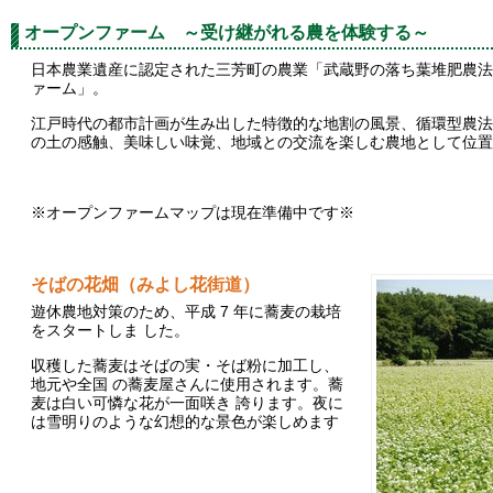
オープンファーム ～受け継がれる農を体験する～
日本農業遺産に認定された三芳町の農業「武蔵野の落ち葉堆肥農法
ァーム」。
江戸時代の都市計画が生み出した特徴的な地割の風景、循環型農法
の土の感触、美味しい味覚、地域との交流を楽しむ農地として位置
※オープンファームマップは現在準備中です※
そばの花畑（みよし花街道）
遊休農地対策のため、平成 7 年に蕎麦の栽培
をスタートしま した。
収穫した蕎麦はそばの実・そば粉に加工し、
地元や全国 の蕎麦屋さんに使用されます。蕎
麦は白い可憐な花が一面咲き 誇ります。夜に
は雪明りのような幻想的な景色が楽しめます