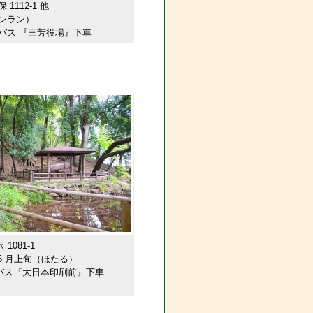
1112-1 他
ンラン）
バス 『三芳役場』下車
081-1
 6 月上旬（ほたる）
フバス『大日本印刷前』下車