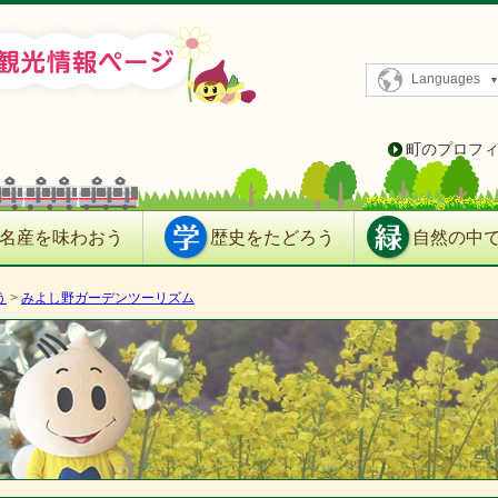
Languages
町のプロフ
名産を味わおう
歴史をたどろう
自然の中
う
>
みよし野ガーデンツーリズム