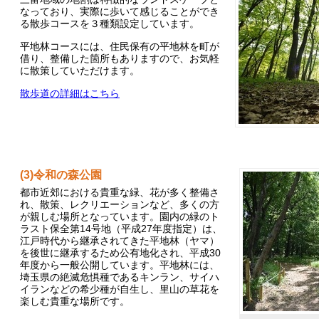
なっており、実際に歩いて感じることができ
る散歩コースを３種類設定しています。
平地林コースには、住民保有の平地林を町が
借り、整備した箇所もありますので、お気軽
に散策していただけます。
散歩道の詳細はこちら
(3)令和の森公園
都市近郊における貴重な緑、花が多く整備さ
れ、散策、レクリエーションなど、多くの方
が親しむ場所となっています。園内の緑のト
ラスト保全第14号地（平成27年度指定）は、
江戸時代から継承されてきた平地林（ヤマ）
を後世に継承するため公有地化され、平成30
年度から一般公開しています。平地林には、
埼玉県の絶滅危惧種であるキンラン、サイハ
イランなどの希少種が自生し、里山の草花を
楽しむ貴重な場所です。