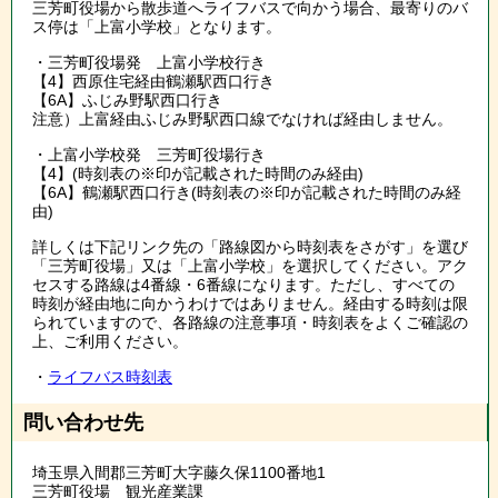
三芳町役場から散歩道へライフバスで向かう場合、最寄りのバ
ス停は「上富小学校」となります。
・三芳町役場発 上富小学校行き
【4】西原住宅経由鶴瀬駅西口行き
【6A】ふじみ野駅西口行き
注意）上富経由ふじみ野駅西口線でなければ経由しません。
・上富小学校発 三芳町役場行き
【4】(時刻表の※印が記載された時間のみ経由)
【6A】鶴瀬駅西口行き(時刻表の※印が記載された時間のみ経
由)
詳しくは下記リンク先の「路線図から時刻表をさがす」を選び
「三芳町役場」又は「上富小学校」を選択してください。アク
セスする路線は4番線・6番線になります。ただし、すべての
時刻が経由地に向かうわけではありません。経由する時刻は限
られていますので、各路線の注意事項・時刻表をよくご確認の
上、ご利用ください。
・
ライフバス時刻表
問い合わせ先
埼玉県入間郡三芳町大字藤久保1100番地1
三芳町役場 観光産業課