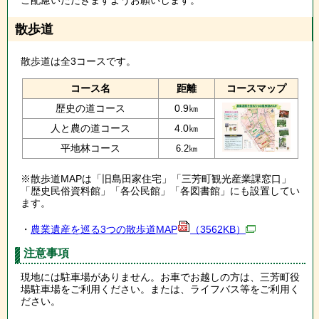
散歩道
散歩道は全3コースです。
コース名
距離
コースマップ
歴史の道コース
0.9㎞
人と農の道コース
4.0㎞
平地林コース
6.2㎞
※散歩道MAPは「旧島田家住宅」「三芳町観光産業課窓口」
「歴史民俗資料館」「各公民館」「各図書館」にも設置してい
ます。
・
農業遺産を巡る3つの散歩道MAP
（3562KB）
注意事項
現地には駐車場がありません。お車でお越しの方は、三芳町役
場駐車場をご利用ください。または、ライフバス等をご利用く
ださい。