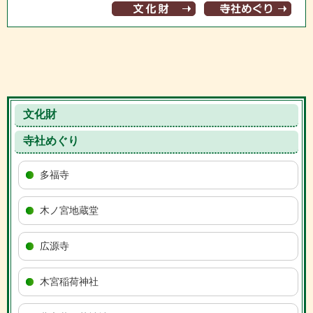
文化財
寺社めぐり
多福寺
木ノ宮地蔵堂
広源寺
木宮稲荷神社