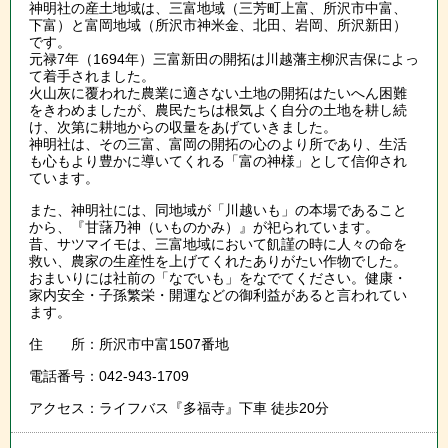
神明社の産土地域は、三富地域（三芳町上富、所沢市中富、
下富）と富岡地域（所沢市神米金、北田、岩岡、所沢新田）
です。
元禄7年（1694年）三富新田の開拓は川越藩主柳沢吉保によっ
て着手されました。
火山灰に覆われた農業に適さない土地の開拓はたいへん困難
をきわめましたが、農民たちは根気よく自分の土地を耕し続
け、次第に耕地からの収量をあげていきました。
神明社は、その三富、富岡の開拓の心のより所であり、生活
も心もより豊かに導いてくれる「富の神様」として信仰され
ています。
また、神明社には、同地域が「川越いも」の本場であること
から、『甘藷乃神（いものかみ）』が祀られています。
昔、サツマイモは、三富地域において飢謹の時に人々の命を
救い、農家の生産性を上げてくれたありがたい作物でした。
おまいりには社前の「なでいも」をなでてください。健康・
家内安全・子孫繁栄・開運などの御利益があると言われてい
ます。
住 所：所沢市中富1507番地
電話番号：042-943-1709
アクセス：ライフバス『多福寺』下車 徒歩20分