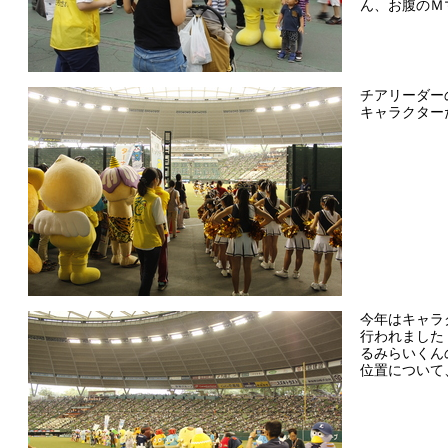
ん、お腹のＭ
チアリーダー
キャラクターた
今年はキャラ
行われました
るみらいくん
位置について