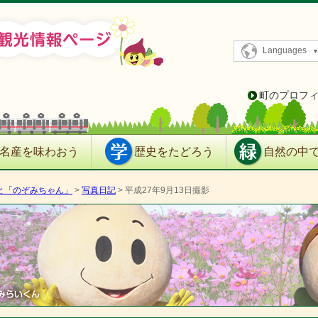
Languages
町のプロフ
名産を味わおう
歴史をたどろう
自然の中
と「の­ぞみちゃん­」
>
写真日­記
> 平成27年9月13日撮影