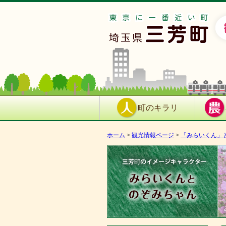
町のキラリ
ホーム
>
観光情報ページ
>
「みらいく­ん」