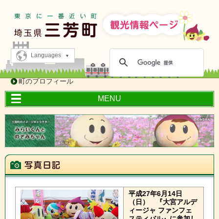
Languages
町のプロフィール
MENU
平成27年6月14日
（日）
『大宮アルデ
ィージャ ファンフェ
スティバル』に参加し