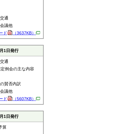
交通
会議他
ード
（3637KB）
8月1日発行
交通
回定例会の主な内容
の賛否内訳
会議他
ード
（5607KB）
5月1日発行
予算