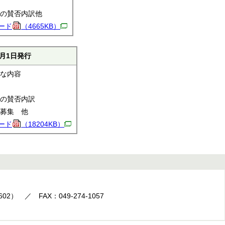
の賛否内訳他
ード
（4665KB）
2月1日発行
な内容
の賛否内訳
募集 他
ード
（18204KB）
02） ／ FAX：049-274-1057