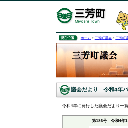
ホーム
>
三芳町議会
>
三芳町
議会だより 令和4年
令和4年に発行した議会だより一
第186号 令和4年