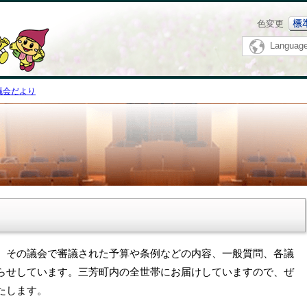
メニューをスキップします
色変更
Languag
議会だより
、その議会で審議された予算や条例などの内容、一般質問、各議
らせしています。三芳町内の全世帯にお届けしていますので、ぜ
たします。