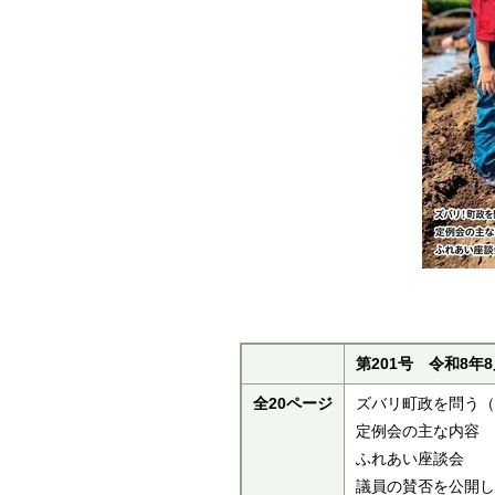
第201号 令和8年
全20ページ
ズバリ町政を問う（
定例会の主な内容
ふれあい座談会
議員の賛否を公開し