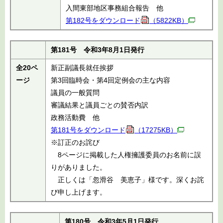
入間東部地区事務組合報告 他
第182号をダウンロード
（5822KB）
第181号 令和3年8月1日発行
全20ペ
新正副議長就任挨拶
ージ
第3回臨時会・第4回定例会の主な内容
議員の一般質問
審議結果と議員ごとの賛否内訳
政務活動費 他
第181号をダウンロード
（17275KB）
※訂正のお詫び
8ページに掲載した人権擁護委員のお名前に誤
りがありました。
正しくは「忽滑谷 美恵子」様です。深くお詫
び申し上げます。
第180号 令和3年5月1日発行