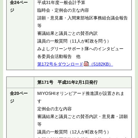
全24ペー
平成31年度一般会計予算
ジ
臨時会・定例会の主な内容
請願・意見書・入間東部地区事務組合議会報告
等
審議結果と議員ごとの賛否内訳
議員の一般質問（11人が町政を問う）
みよしグリーンサポート隊へのインタビュー
各委員会活動報告 他
第172号をダウンロード
（5182KB）
第171号 平成31年2月1日発行
全20ペー
MIYOSHIオリンピアード推進課が設置されま
ジ
す
定例会の主な内容
審議結果と議員ごとの賛否内訳・意見書・請願
等
議員の一般質問（12人が町政を問う）