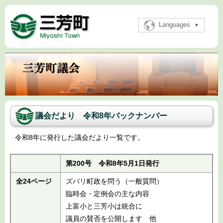
Languages
議会だより 令和8年バックナンバー
令和8年に発行した議会だより一覧です。
第200号 令和8年5月1日発行
全24ページ
ズバリ町政を問う（一般質問）
臨時会・定例会の主な内容
上富小と三芳小は統合に
議員の賛否を公開します 他