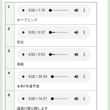
1
オープニング
2
目次
3
表紙
4
令和7年度予算
5
議員の賛公開します