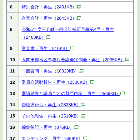
6
特別会計・再生
（2431KB）
7
企業会計・再生
（2643KB）
8
令和5年度三芳町一般会計補正予算第4号・再生
（2463KB）
9
意見書・再生
（810KB）
10
入間東部地区事務組合議会定例会・再生
（2035KB）
11
一般質問・再生
（16320KB）
12
委員会活動報告・再生
（2336KB）
13
審議結果と議員ごとの賛否内訳・再生
（2566KB）
14
傍聴席から・再生
（2833KB）
15
その他報告・再生
（2510KB）
16
編集後記・再生
（876KB）
17
エンディング・再生
（580KB）