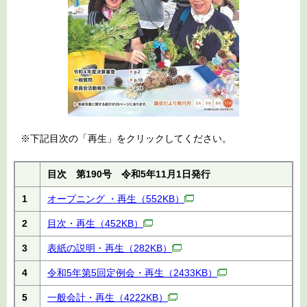
※下記目次の「再生」をクリックしてください。
目次 第190号 令和5年11月1日発行
1
オープニング ・再生
（552KB）
2
目次・再生
（452KB）
3
表紙の説明・再生
（282KB）
4
令和5年第5回定例会・再生
（2433KB）
5
一般会計・再生
（4222KB）