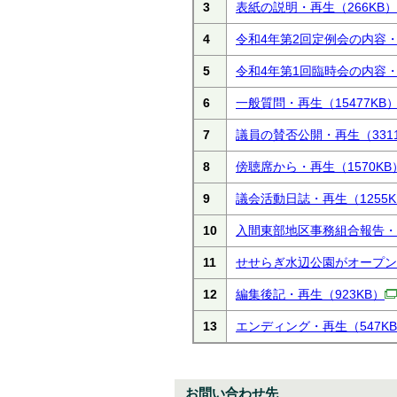
3
表紙の説明・再生
（266KB）
4
令和4年第2回定例会の内容
5
令和4年第1回臨時会の内容
6
一般質問・再生
（15477KB
7
議員の賛否公開・再生
（331
8
傍聴席から・再生
（1570KB
9
議会活動日誌・再生
（1255
10
入間東部地区事務組合報告・
11
せせらぎ水辺公園がオープン
12
編集後記・再生
（923KB）
13
エンディング・再生
（547K
お問い合わせ先