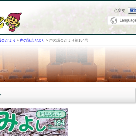
メニューをスキップします
色変更
Languag
議会だより
>
声の議会だより
> 声の議会だより第184号
号