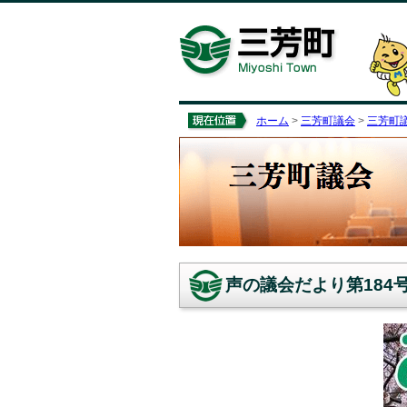
ホーム
>
三芳町議会
>
三芳町
声の議会だより第184