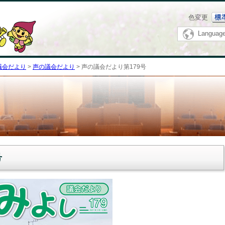
メニューをスキップします
色変更
Languag
議会だより
>
声の議会だより
> 声の議会だより第179号
号