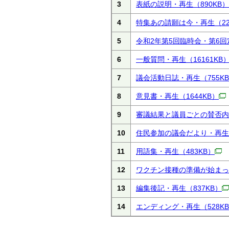
3
表紙の説明・再生
（890KB）
4
特集あの請願は今・再生
（2
5
令和2年第5回臨時会・第6
6
一般質問・再生
（16161KB
7
議会活動日誌・再生
（755K
8
意見書・再生
（1644KB）
9
審議結果と議員ごとの賛否内
10
住民参加の議会だより・再生
11
用語集・再生
（483KB）
12
ワクチン接種の準備が始まっ
13
編集後記・再生
（837KB）
14
エンディング・再生
（528K