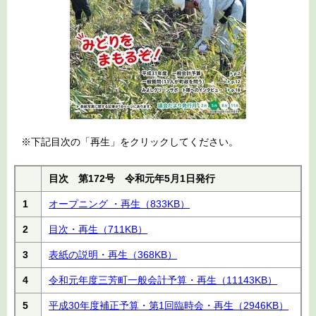
※下記目次の「再生」をクリックしてください。
目次 第172号 令和元年5月1日発行
1
オープニング ・再生
（833KB）
2
目次・再生
（711KB）
3
表紙の説明・再生
（368KB）
4
令和元年度三芳町一般会計予算・再生
（11143KB）
5
平成30年度補正予算・第1回臨時会・再生
（2946KB）