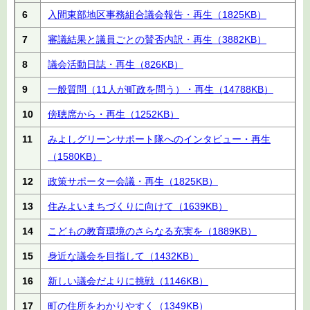
6
入間東部地区事務組合議会報告・再生
（1825KB）
7
審議結果と議員ごとの賛否内訳・再生
（3882KB）
8
議会活動日誌・再生
（826KB）
9
一般質問（11人が町政を問う）・再生
（14788KB）
10
傍聴席から・再生
（1252KB）
11
みよしグリーンサポート隊へのインタビュー・再生
（1580KB）
12
政策サポーター会議・再生
（1825KB）
13
住みよいまちづくりに向けて
（1639KB）
14
こどもの教育環境のさらなる充実を
（1889KB）
15
身近な議会を目指して
（1432KB）
16
新しい議会だよりに挑戦
（1146KB）
17
町の住所をわかりやすく
（1349KB）