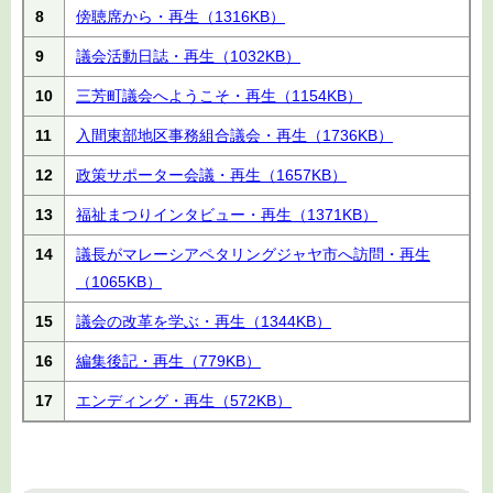
8
傍聴席から・再生
（1316KB）
9
議会活動日誌・再生
（1032KB）
10
三芳町議会へようこそ・再生
（1154KB）
11
入間東部地区事務組合議会・再生
（1736KB）
12
政策サポーター会議・再生
（1657KB）
13
福祉まつりインタビュー・再生
（1371KB）
14
議長がマレーシアペタリングジャヤ市へ訪問・再生
（1065KB）
15
議会の改革を学ぶ・再生
（1344KB）
16
編集後記・再生
（779KB）
17
エンディング・再生
（572KB）