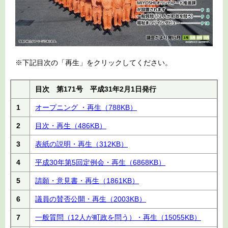
※下記目次の「再生」をクリックしてください。
目次 第171号 平成31年2月1日発行
1
オープニング ・再生
（788KB）
2
目次・再生
（486KB）
3
表紙の説明・再生
（312KB）
4
平成30年第5回定例会・再生
（6868KB）
5
請願・意見書・再生
（1861KB）
6
議員の賛否公開・再生
（2003KB）
7
一般質問（12人が町政を問う）・再生
（15055KB）