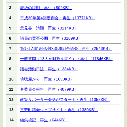
3
表紙の説明・再生
（509KB）
4
平成30年第4回定例会・再生
（13771KB）
5
意見書・請願・再生
（3214KB）
6
議員の賛否公開・再生
（3109KB）
7
第1回入間東部地区事務組合議会・再生
（2543KB）
8
一般質問（13人が町政を問う）・再生
（17846KB）
9
議会活動日誌・再生
（1384KB）
10
傍聴席から・再生
（1699KB）
11
各委員会報告・再生
（4079KB）
12
政策サポーター会議がスタート・再生
（1355KB）
13
三芳町議会ウェブサイト・再生
（1380KB）
14
編集後記・再生
（644KB）