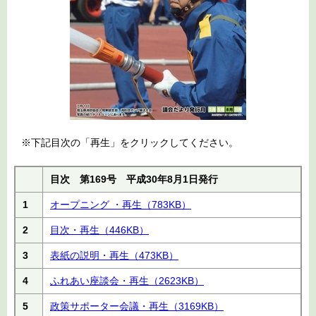
※下記目次の「再生」をクリックしてください。
目次 第169号 平成30年8月1日発行
1
オープニング ・再生
（783KB）
2
目次・再生
（446KB）
3
表紙の説明・再生
（473KB）
4
ふれあい座談会・再生
（2623KB）
5
政策サポーター会議・再生
（3169KB）