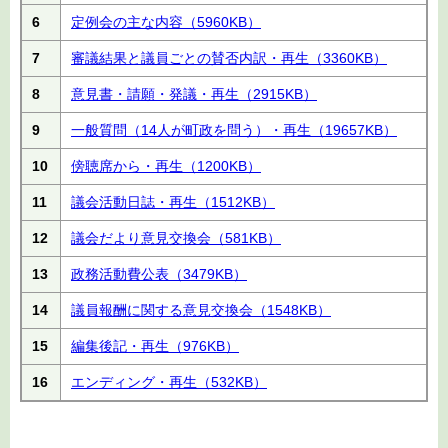
6
定例会の主な内容
（5960KB）
7
審議結果と議員ごとの賛否内訳・再生
（3360KB）
8
意見書・請願・発議・再生
（2915KB）
9
一般質問（14人が町政を問う）・再生
（19657KB）
10
傍聴席から・再生
（1200KB）
11
議会活動日誌・再生
（1512KB）
12
議会だより意見交換会
（581KB）
13
政務活動費公表
（3479KB）
14
議員報酬に関する意見交換会
（1548KB）
15
編集後記・再生
（976KB）
16
エンディング・再生
（532KB）