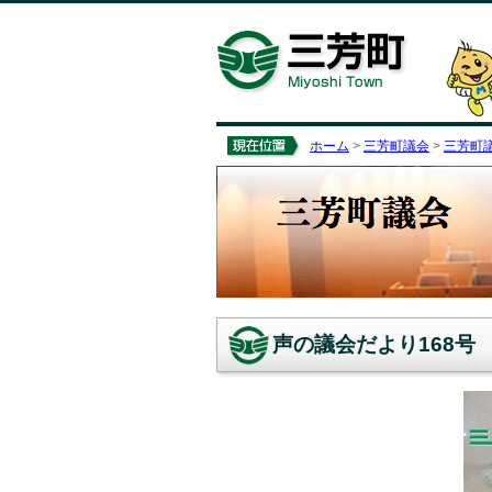
ホーム
>
三芳町議会
>
三芳町議
声の議会だより168号