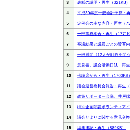
3
表紙の説明・再生
（321KB）
4
平成30年度一般会計予算・
5
定例会の主な内容・再生
（7
6
一部事務組合・再生
（1771
7
審議結果と議員ごとの賛否内
8
一般質問（12人が町政を問
9
意見書、議会活動日誌・再生
10
傍聴席から・再生
（1700KB
11
議会運営委員会報告・再生
（
12
政策サポーター会議、井戸端
13
特別企画朗読ボランティアイ
14
議会だよりに関する意見交換
15
編集後記・再生
（889KB）