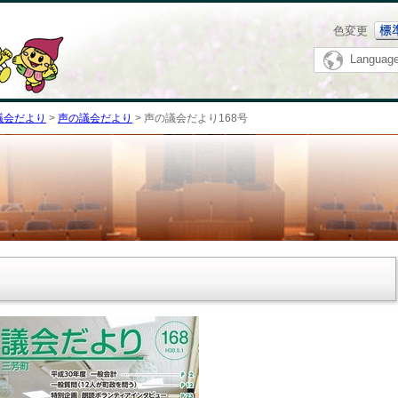
メニューをスキップします
色変更
Languag
会­だより
>
声の議会だ­より
> 声の議会だより168号