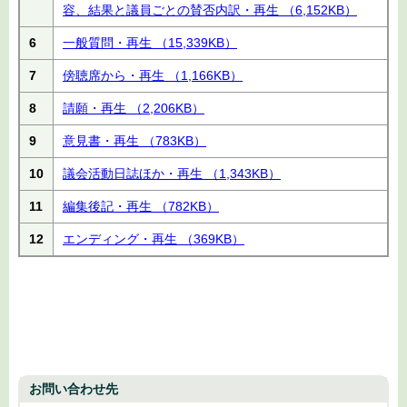
容、結果と議員ごとの賛否内訳・再生
（6,152KB）
6
一般質問・再生
（15,339KB）
7
傍聴席から・再生
（1,166KB）
8
請願・再生
（2,206KB）
9
意見書・再生
（783KB）
10
議会活動日誌ほか・再生
（1,343KB）
11
編集後記・再生
（782KB）
12
エンディング・再生
（369KB）
お問い合わせ先