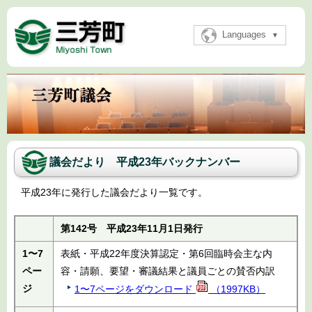
Languages
議会だより 平成23年バックナンバー
平成23年に発行した議会だより一覧です。
第142号 平成23年11月1日発行
1〜7
表紙・平成22年度決算認定・第6回臨時会主な内
ペー
容・請願、要望・審議結果と議員ごとの賛否内訳
ジ
1〜7ページをダウンロード
（1997KB）