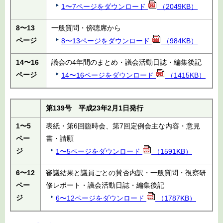
1〜7ページをダウンロード
（2049KB）
8〜13
一般質問・傍聴席から
ページ
8〜13ページをダウンロード
（984KB）
14〜16
議会の4年間のまとめ・議会活動日誌・編集後記
ページ
14〜16ページをダウンロード
（1415KB）
第139号 平成23年2月1日発行
1〜5
表紙・第6回臨時会、第7回定例会主な内容・意見
ペー
書・請願
ジ
1〜5ページをダウンロード
（1591KB）
6〜12
審議結果と議員ごとの賛否内訳・一般質問・視察研
ペー
修レポート・議会活動日誌・編集後記
ジ
6〜12ページをダウンロード
（1787KB）