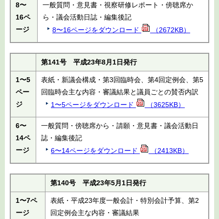
8〜
一般質問・意見書・視察研修レポート・傍聴席か
16ペ
ら・議会活動日誌・編集後記
ージ
8〜16ページをダウンロード
（2672KB）
第141号 平成23年8月1日発行
1〜5
表紙・新議会構成・第3回臨時会、第4回定例会、第5
ペー
回臨時会主な内容・審議結果と議員ごとの賛否内訳
ジ
1〜5ページをダウンロード
（3625KB）
6〜
一般質問・傍聴席から・請願・意見書・議会活動日
14ペ
誌・編集後記
ージ
6〜14ページをダウンロード
（2413KB）
第140号 平成23年5月1日発行
1〜7ペ
表紙・平成23年度一般会計・特別会計予算、第2
ージ
回定例会主な内容・審議結果